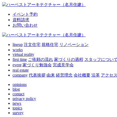
イベント予約
資料請求
お問い合わせ
lineup
注文住宅
規格住宅
リノベーション
works
virtual reality
first time
ご依頼の流れ
家づくりの過程
スタッフについ
event
家づくり勉強会
完成見学会
real estate
company
代表挨拶
由来
経営理念
会社概要
沿革
アクセ
opinions
blog
contact
privacy policy
news
topics
survey