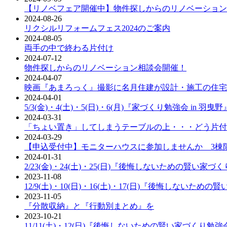
【リノベフェア開催中】物件探しからのリノベーション
2024-08-26
リクシルリフォームフェス2024のご案内
2024-08-05
両手の中で終わる片付け
2024-07-12
物件探しからのリノベーション相談会開催！
2024-04-07
映画『あまろっく』撮影に名月住建が設計・施工の住宅
2024-04-01
5/3(金)・4(土)・5(日)・6(月)『家づくり勉強会 in 羽曳
2024-03-31
「ちょい置き」してしまうテーブルの上・・・どう片付
2024-03-29
【申込受付中】モニターハウスに参加しませんか 3棟
2024-01-31
2/23(金)・24(土)・25(日)『後悔しないための賢い家づ
2023-11-08
12/9(土)・10(日)・16(土)・17(日)『後悔しないた
2023-11-05
『分散収納』と『行動別まとめ』を
2023-10-21
11/11(土)・12(日)『後悔しないための賢い家づくり勉