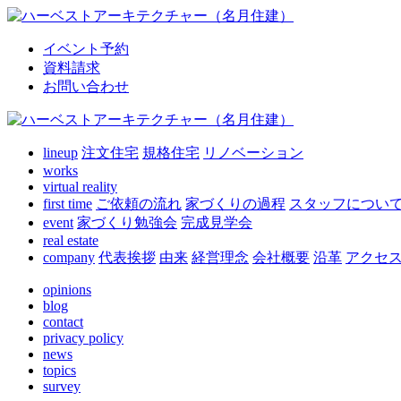
イベント予約
資料請求
お問い合わせ
lineup
注文住宅
規格住宅
リノベーション
works
virtual reality
first time
ご依頼の流れ
家づくりの過程
スタッフについ
event
家づくり勉強会
完成見学会
real estate
company
代表挨拶
由来
経営理念
会社概要
沿革
アクセ
opinions
blog
contact
privacy policy
news
topics
survey