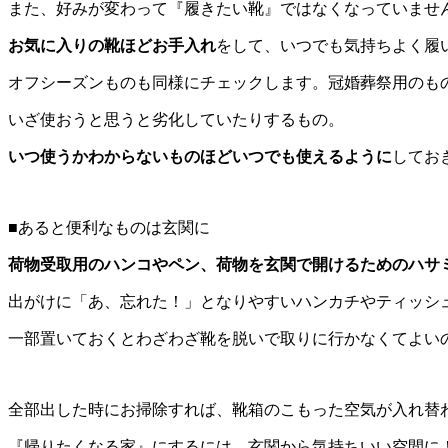
また、好みが変わって『履きたい靴』ではなくなっていませ
お気に入りの靴ほどお手入れ
をして、いつでも気持ちよく履
オフシーズンものも同様にチェックします。冠婚葬祭用のも
いざ使おうと思うと劣化していたりするもの。
いつ使うかわからないものほどいつでも使えるように
してお
■あると便利なものは玄関に
荷物受取用のハンコやペン、荷物を玄関で開けるためのハサ
出がけに「あ、忘れた！」となりやすいハンカチやティッシ
一部置いておくとわざわざ靴を脱いで取りに行かなくてよい
全部出した時にお掃除すれば、靴箱のこもった空気が入れ替
『帰りたくなる家』にするには、玄関から気持ちいい空間に