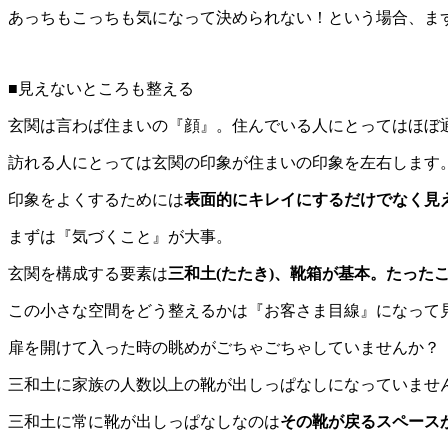
あっちもこっちも気になって決められない！という場合、ま
■見えないところも整える
玄関は言わば住まいの『顔』。住んでいる人にとってはほぼ
訪れる人にとっては玄関の印象が住まいの印象を左右します
印象をよくするためには
表面的にキレイにするだけでなく見
まずは『気づくこと』が大事。
玄関を構成する要素は
三和土(たたき)、靴箱が基本。たった
この小さな空間をどう整えるかは『お客さま目線』になって
扉を開けて入った時の眺めがごちゃごちゃしていませんか？
三和土に家族の人数以上の靴が出しっぱなしになっていませ
三和土に常に靴が出しっぱなしなのは
その靴が戻るスペース