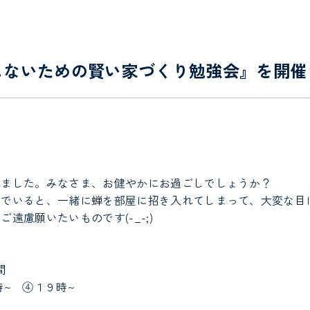
『後悔しないための賢い家づくり勉強会』を開催
。
りました。みなさま、お健やかにお過ごしでしょうか？
んでいると、一緒に蝉を部屋に招き入れてしまって、大変な目
遠慮願いたいものです(-_-;)
間
時~ ④１９時~