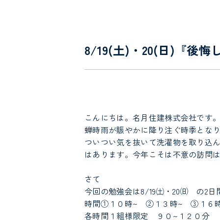
8/19(土)・20(日)
こんにちは。名月住建株式会社です
蝉時雨が賑やかに降り注ぐ時季とな
ついつい気を抜いて洗濯物を取り込
はあります。今年こそは不意の訪問はご
さて
今回の勉強会は8/19㈯・20㈰ の2日
時間①１０時~ ②１３時~ ③１６
各時間１組様限定 ９０~１２０分