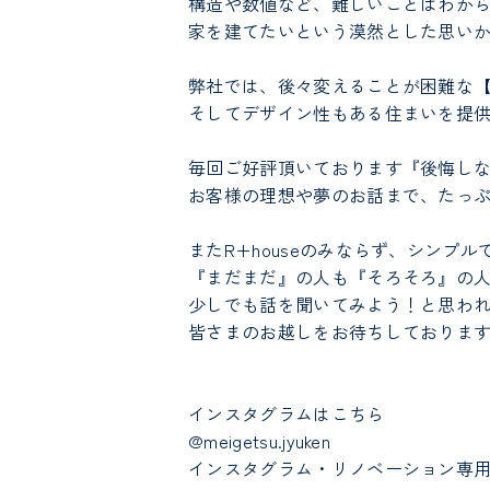
構造や数値など、難しいことはわか
家を建てたいという漠然とした思い
弊社では、後々変えることが困難な
そしてデザイン性もある住まいを提
毎回ご好評頂いております『後悔し
お客様の理想や夢のお話まで、たっ
またR+houseのみならず、シン
『まだまだ』の人も『そろそろ』の
少しでも話を聞いてみよう！と思わ
皆さまのお越しをお待ちしておりま
インスタグラムはこちら
@meigetsu.jyuken
インスタグラム・リノベーション専