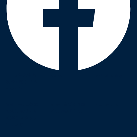
lineup
注文住宅
works
virtual reality
規格住宅
リノベ
ーション
first time
ご依頼
event
家づくり勉
real estate
の流れ
家づくり
強会
完成見学会
の過程
スタッフ
について