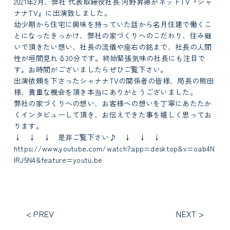
2021年2月、弊社 代表取締役社長 河野昇徳がネットTV『シャ
ナナTV』に出演致しました。
幼少期から住宅に興味を持っていた話から名月住建で働くこ
とになったきっかけ、弊社の家づくりへのこだわり、住み継
いで頂きたい想い、社長の流儀や座右の銘まで、社長の人間
性が垣間見れる30分です。終始緊張気味の社長にも注目で
す。お時間がございましたらぜひご覧下さい。
出演依頼を下さったシャナナTVの関係者の皆様、局長の熊田
様、貴重な機会を頂き本当にありがとうございました。
弊社の家づくりへの想い、お客様への想いを丁寧にあたたか
くインタビューして頂き、お伝えできた事を嬉しく思ってお
ります。
↓ ↓ ↓ 是非ご覧下さい♪ ↓ ↓ ↓
https://www.youtube.com/watch?app=desktop&v=oab4N
lRJ5N4&feature=youtu.be
< PREV
NEXT >