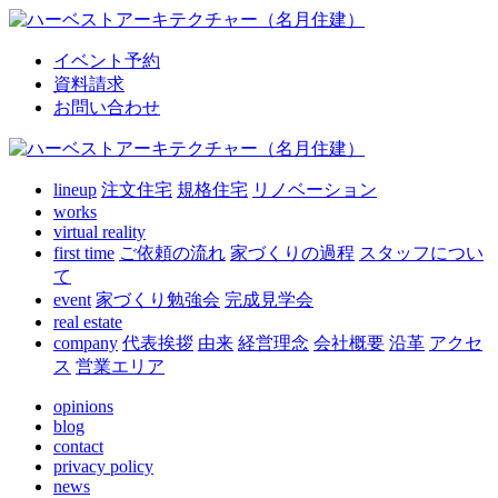
イベント予約
資料請求
お問い合わせ
lineup
注文住宅
規格住宅
リノベーション
works
virtual reality
first time
ご依頼の流れ
家づくりの過程
スタッフについ
て
event
家づくり勉強会
完成見学会
real estate
company
代表挨拶
由来
経営理念
会社概要
沿革
アクセ
ス
営業エリア
opinions
blog
contact
privacy policy
news