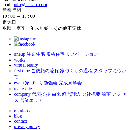
mail
:
info@har-arc.com
営業時間
10 : 00 ～ 18 : 00
定休日
水曜・夏季・年末年始・その他不定休
lineup
注文住宅
規格住宅
リノベーション
works
virtual reality
first time
ご依頼の流れ
家づくりの過程
スタッフについ
て
event
家づくり勉強会
完成見学会
real estate
company
代表挨拶
由来
経営理念
会社概要
沿革
アクセ
ス
営業エリア
opinions
blog
contact
privacy policy