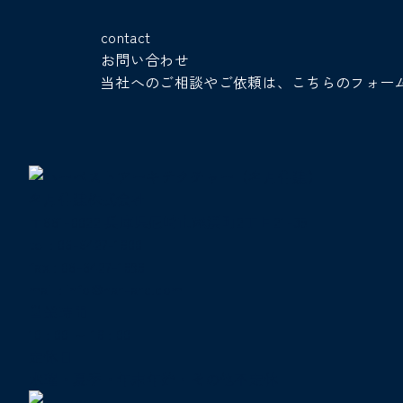
contact
お問い合わせ
当社へのご相談やご依頼は、こちらのフォー
名月住建株式会社
〒661-0022 兵庫県尼崎市尾浜町2丁目21-35
tel :
06-6427-1800
fax : 06-6427-1898
mail
:
info@har-arc.com
営業時間
10 : 00 ～ 18 : 00
定休日
水曜・夏季・年末年始・その他不定休