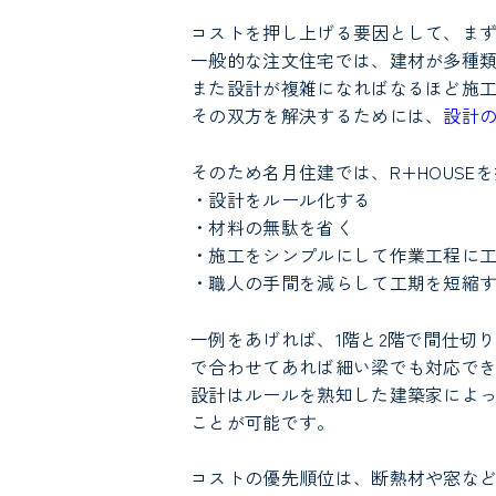
コストを押し上げる要因として、ま
一般的な注文住宅では、建材が多種
また設計が複雑になればなるほど施
その双方を解決するためには、
設計
そのため名月住建では、R+HOUSE
・設計をルール化する
・材料の無駄を省く
・施工をシンプルにして作業工程に
・職人の手間を減らして工期を短縮
一例をあげれば、1階と2階で間仕切
で合わせてあれば細い梁でも対応で
設計はルールを熟知した建築家によ
ことが可能です。
コストの優先順位は、断熱材や窓な