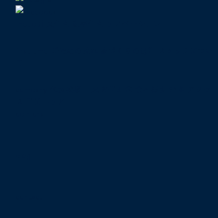
lineup
注文住宅
規格住宅
リノベーション
first time
ご依頼の流れ
家づくりの過程
スタッフについ
て
company
代表挨拶
由来
経営理念
会社概要
沿革
アクセ
ス
営業エリア
opinions
blog
contact