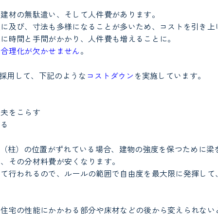
ず建材の無駄遣い、そして人件費があります。
類に及び、寸法も多様になることが多いため、コストを引き上
工に時間と手間がかかり、人件費も増えることに。
の合理化が欠かせません
。
を採用して、下記のような
コストダウン
を実施しています。
工夫をこらす
する
り（柱）の位置がずれている場合、建物の強度を保つために梁
き、その分材料費が安くなります。
って行われるので、ルールの範囲で自由度を最大限に発揮して
ど住宅の性能にかかわる部分や床材などの後から変えられない