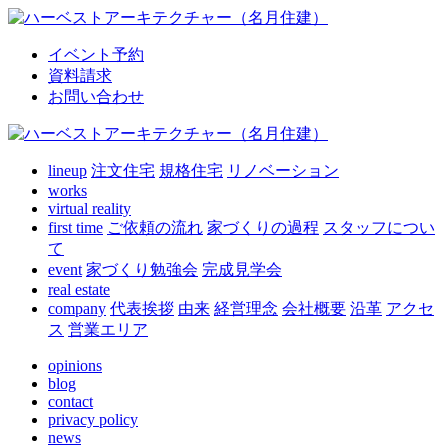
イベント予約
資料請求
お問い合わせ
lineup
注文住宅
規格住宅
リノベーション
works
virtual reality
first time
ご依頼の流れ
家づくりの過程
スタッフについ
て
event
家づくり勉強会
完成見学会
real estate
company
代表挨拶
由来
経営理念
会社概要
沿革
アクセ
ス
営業エリア
opinions
blog
contact
privacy policy
news