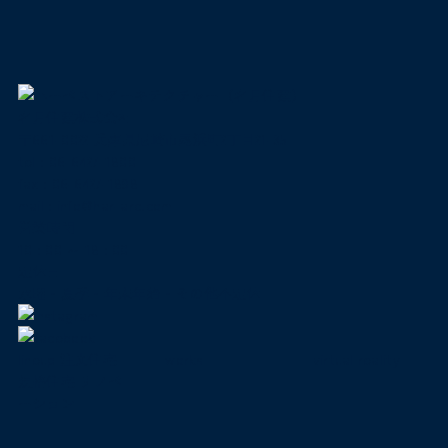
名月住建株式会社
〒661-0022 兵庫県尼崎市尾浜町2丁目21-35
tel :
06-6427-1800
fax : 06-6427-1898
mail
:
info@har-arc.com
営業時間
10 : 00 ～ 18 : 00
定休日
水曜・夏季・年末年始・その他不定休
lineup
注文住宅
works
virtual reality
規格住宅
リノベ
ーション