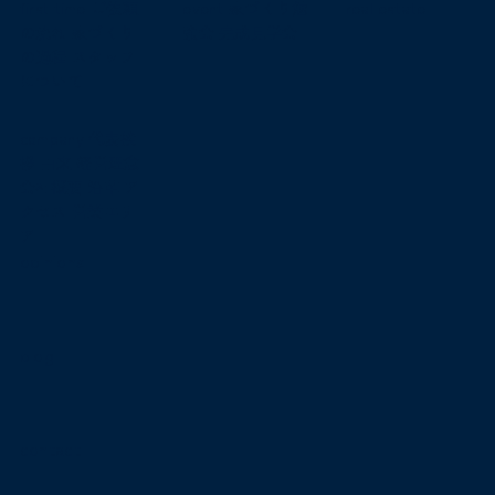
first time
ご依頼
event
家づくり勉
real estate
の流れ
家づくり
強会
完成見学会
の過程
スタッフ
について
company
代表挨
拶
由来
経営理念
会社概要
沿革
ア
クセス
営業エリ
ア
opinions
blog
contact