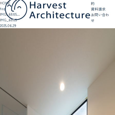
HOME
約
top
資料請求
IMG_6885…
お問い合わ
IMG_6885
せ
2025.06.29