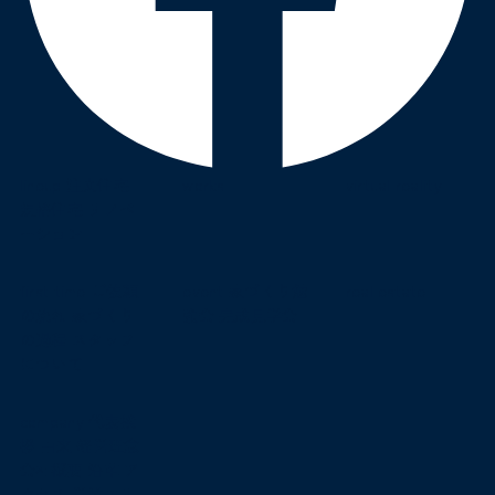
lineup
注文住宅
works
virtual reality
規格住宅
リノベ
ーション
first time
ご依頼
event
家づくり勉
real estate
の流れ
家づくり
強会
完成見学会
の過程
スタッフ
について
company
代表挨
拶
由来
経営理念
会社概要
沿革
ア
クセス
営業エリ