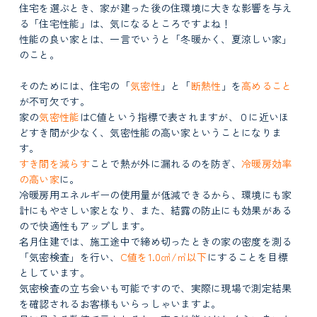
住宅を選ぶとき、家が建った後の住環境に大きな影響を与え
る「
住宅性能
」は、気になるところですよね！
性能の良い家とは、一言でいうと「
冬暖かく、夏涼しい家
」
のこと。
そのためには、住宅の「
気密性
」と「
断熱性
」を
高めること
が不可欠です。
家の
気密性能
はC値という指標で表されますが、０に近いほ
どすき間が少なく、気密性能の高い家ということになりま
す。
すき間を減らす
ことで熱が外に漏れるのを防ぎ、
冷暖房
効率
の高い
家
に。
冷暖房用エネルギーの使用量が低減できるから、環境にも家
計にもやさしい家となり、また、結露の防止にも効果がある
ので快適性もアップします。
名月住建では、施工途中で締め切ったときの家の密度を測る
「気密検査」を行い、
C値を
1.0㎤/㎥以下
にすることを目標
としています。
気密検査の立ち会いも可能ですので、実際に現場で測定結果
を確認されるお客様もいらっしゃいますよ。