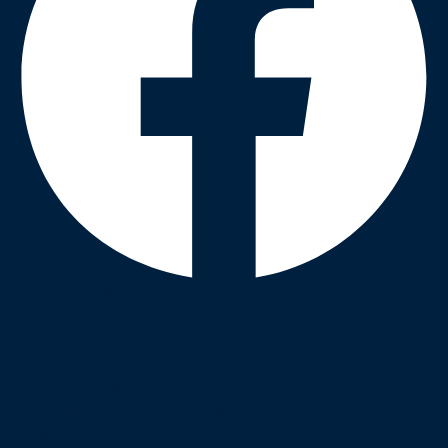
lineup
注文住宅
works
virtual reality
規格住宅
リノベ
ーション
first time
ご依頼
event
家づくり勉
real estate
の流れ
家づくり
強会
完成見学会
の過程
スタッフ