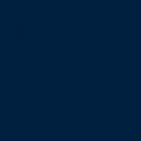
について
company
代表挨
拶
由来
経営理念
会社概要
沿革
ア
クセス
営業エリ
ア
opinions
blog
contact
privacy policy