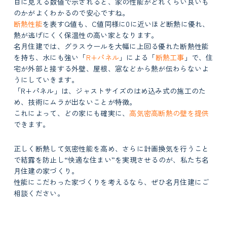
目に見える数値で示されると、家の性能がどれくらい良いも
のかがよくわかるので安心ですね。
断熱性能
を表すQ値も、C値同様に0に近いほど断熱に優れ、
熱が逃げにくく保温性の高い家となります。
名月住建では、グラスウールを大幅に上回る優れた断熱性能
を持ち、水にも強い「
R+パネル
」による「
断熱工事
」で、住
宅が外部と接する外壁、屋根、窓などから熱が伝わらないよ
うにしていきます。
「R+パネル」は、ジャストサイズのはめ込み式の施工のた
め、技術にムラが出ないことが特徴。
これによって、どの家にも確実に、
高気密高断熱の壁
を提供
できます。
正しく断熱して気密性能を高め、さらに計画換気を行うこと
で結露を防止し“
快適な住まい
”
を実現
させるのが、私たち名
月住建の家づくり。
性能にこだわった家づくりを考えるなら、ぜひ名月住建にご
相談ください。