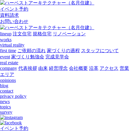
イベント予約
資料請求
お問い合わせ
lineup
注文住宅
規格住宅
リノベーション
works
virtual reality
first time
ご依頼の流れ
家づくりの過程
スタッフについて
event
家づくり勉強会
完成見学会
real estate
company
代表挨拶
由来
経営理念
会社概要
沿革
アクセス
営業
エリア
opinions
blog
contact
privacy policy
news
topics
survey
イベント予約