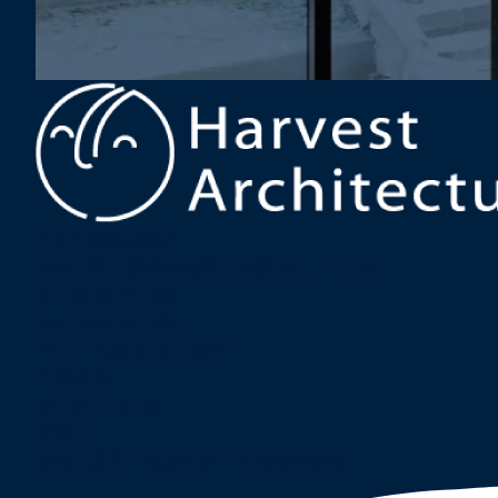
名月住建株式会社
〒661-0022 兵庫県尼崎市尾浜町2丁目21-35
tel :
06-6427-1800
fax : 06-6427-1898
mail
:
info@har-arc.com
営業時間
10 : 00 ～ 18 : 00
定休日
水曜・夏季・年末年始・その他不定休