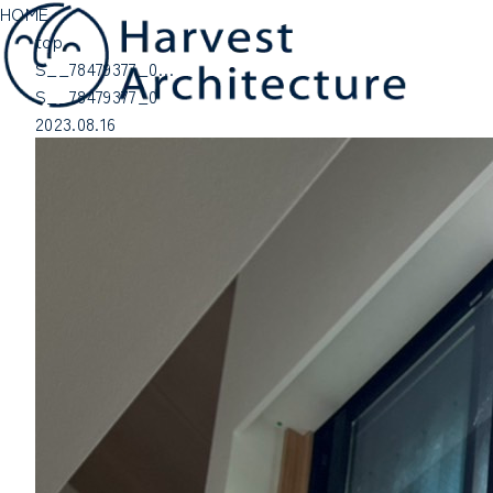
HOME
top
S__78479377_0…
S__78479377_0
2023.08.16