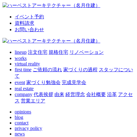
イベント予約
資料請求
お問い合わせ
lineup
注文住宅
規格住宅
リノベーション
works
virtual reality
first time
ご依頼の流れ
家づくりの過程
スタッフについ
て
event
家づくり勉強会
完成見学会
real estate
company
代表挨拶
由来
経営理念
会社概要
沿革
アクセ
ス
営業エリア
opinions
blog
contact
privacy policy
news