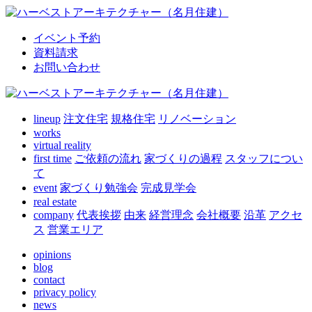
イベント予約
資料請求
お問い合わせ
lineup
注文住宅
規格住宅
リノベーション
works
virtual reality
first time
ご依頼の流れ
家づくりの過程
スタッフについ
て
event
家づくり勉強会
完成見学会
real estate
company
代表挨拶
由来
経営理念
会社概要
沿革
アクセ
ス
営業エリア
opinions
blog
contact
privacy policy
news