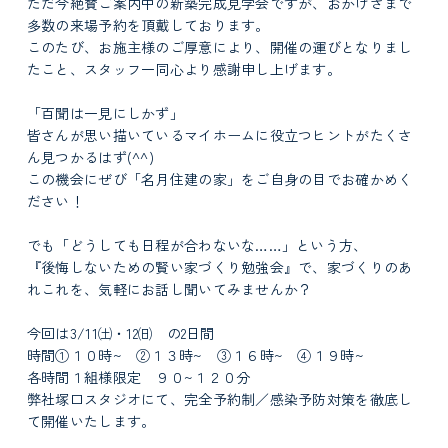
ただ今絶賛ご案内中の新築完成見学会ですが、おかげさまで
多数の来場予約を頂戴しております。
このたび、お施主様のご厚意により、開催の運びとなりまし
たこと、スタッフ一同心より感謝申し上げます。
「百聞は一見にしかず」
皆さんが思い描いているマイホームに役立つヒントがたくさ
ん見つかるはず(^^)
この機会にぜび「名月住建の家」をご自身の目でお確かめく
ださい！
でも「どうしても日程が合わないな……」という方、
『後悔しないための賢い家づくり勉強会』で、家づくりのあ
れこれを、気軽にお話し聞いてみませんか？
今回は3/11㈯・12㈰ の2日間
時間①１０時~ ②１３時~ ③１６時~ ④１９時~
各時間１組様限定 ９０~１２０分
弊社塚口スタジオにて、完全予約制／感染予防対策を徹底し
て開催いたします。