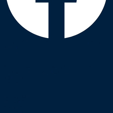
lineup
注文住宅
works
virtual reality
規格住宅
リノベ
ーション
first time
ご依頼
event
家づくり勉
real estate
の流れ
家づくり
強会
完成見学会
の過程
スタッフ
について
company
代表挨
拶
由来
経営理念
会社概要
沿革
ア
クセス
営業エリ