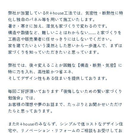
弊社が加盟しているR+house工法では、気密性・断熱性に特
化し独自のパネル等を用いて施工いたします。
暑さ・寒さに加え、湿気も家づくりで変わるのです。
構造や数値など、難しいことはわからない……と家づくりを
工務店や販売業者に任せっきりにはしないでください。
家を建てたいという漠然とした思いから一歩進んで、まずは
家づくりを知っていただきたいと思っています。
弊社では、後々変えることが困難な【構造・断熱・気密】に
特に力を入れ、高性能かつ省エネ、
そしてデザイン性もある住まいを提供しております。
毎回ご好評頂いております『後悔しないための賢い家づくり
勉強会』では、
お客様の理想や夢のお話まで、たっぷりとお聞かせいただけ
たらと思っております。
またR+houseのみならず、シンプルで低コストなデザイン住
宅や、リノベーション・リフォームのご相談もお受けしてお