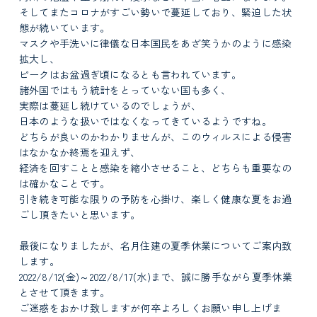
そしてまたコロナがすごい勢いで蔓延しており、緊迫した状
態が続いています。
マスクや手洗いに律儀な日本国民をあざ笑うかのように感染
拡大し、
ピークはお盆過ぎ頃になるとも言われています。
諸外国ではもう統計をとっていない国も多く、
実際は蔓延し続けているのでしょうが、
日本のような扱いではなくなってきているようですね。
どちらが良いのかわかりませんが、このウィルスによる侵害
はなかなか終焉を迎えず、
経済を回すことと感染を縮小させること、どちらも重要なの
は確かなことです。
引き続き可能な限りの予防を心掛け、楽しく健康な夏をお過
ごし頂きたいと思います。
最後になりましたが、名月住建の夏季休業についてご案内致
します。
2022/8/12(金)～2022/8/17(水)まで、誠に勝手ながら夏季休業
とさせて頂きます。
ご迷惑をおかけ致しますが何卒よろしくお願い申し上げま