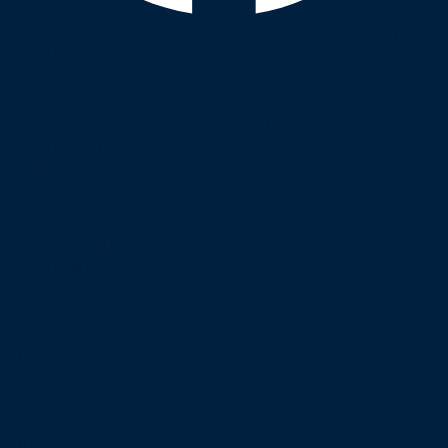
lineup
注文住宅
works
virtual reality
規格住宅
リノベ
ーション
first time
ご依頼
event
家づくり勉
real estate
の流れ
家づくり
強会
完成見学会
の過程
スタッフ
について
company
代表挨
拶
由来
経営理念
会社概要
沿革
ア
クセス
営業エリ
ア
opinions
blog