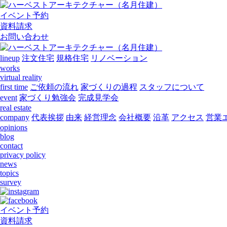
イベント予約
資料請求
お問い合わせ
lineup
注文住宅
規格住宅
リノベーション
works
virtual reality
first time
ご依頼の流れ
家づくりの過程
スタッフについて
event
家づくり勉強会
完成見学会
real estate
company
代表挨拶
由来
経営理念
会社概要
沿革
アクセス
営業
opinions
blog
contact
privacy policy
news
topics
survey
イベント予約
資料請求