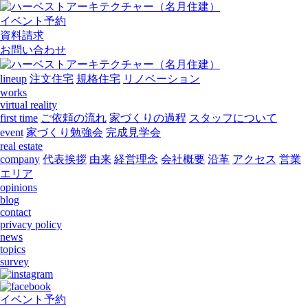
イベント予約
資料請求
お問い合わせ
lineup
注文住宅
規格住宅
リノベーション
works
virtual reality
first time
ご依頼の流れ
家づくりの過程
スタッフについて
event
家づくり勉強会
完成見学会
real estate
company
代表挨拶
由来
経営理念
会社概要
沿革
アクセス
営業
エリア
opinions
blog
contact
privacy policy
news
topics
survey
イベント予約