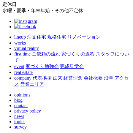
定休日
水曜・夏季・年末年始・その他不定休
lineup
注文住宅
規格住宅
リノベーション
works
virtual reality
first time
ご依頼の流れ
家づくりの過程
スタッフについ
て
event
家づくり勉強会
完成見学会
real estate
company
代表挨拶
由来
経営理念
会社概要
沿革
アクセ
ス
営業エリア
opinions
blog
contact
privacy policy
news
topics
survey