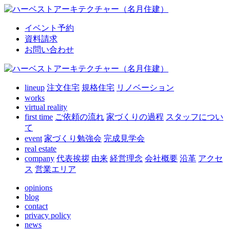
イベント予約
資料請求
お問い合わせ
lineup
注文住宅
規格住宅
リノベーション
works
virtual reality
first time
ご依頼の流れ
家づくりの過程
スタッフについ
て
event
家づくり勉強会
完成見学会
real estate
company
代表挨拶
由来
経営理念
会社概要
沿革
アクセ
ス
営業エリア
opinions
blog
contact
privacy policy
news