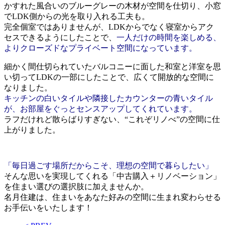
かすれた風合いのブルーグレーの木材が空間を仕切り、小窓
でLDK側からの光を取り入れる工夫も。
完全個室ではありませんが、LDKからでなく寝室からアク
セスできるようにしたことで、
一人だけの時間を楽しめる、
よりクローズドなプライベート空間になっています。
細かく間仕切られていたバルコニーに面した和室と洋室を思
い切ってLDKの一部にしたことで、広くて開放的な空間に
なりました。
キッチンの白いタイルや隣接したカウンターの青いタイル
が、お部屋をぐっとセンスアップしてくれています。
ラフだけれど散らばりすぎない、“これぞリノべ”の空間に仕
上がりました。
「毎日過ごす場所だからこそ、理想の空間で暮らしたい」
そんな思いを実現してくれる「中古購入＋リノベーション」
を住まい選びの選択肢に加えませんか。
名月住建は、住まいをあなた好みの空間に生まれ変わらせる
お手伝いをいたします！