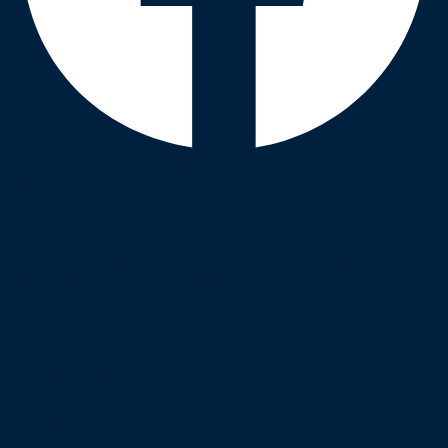
lineup
注文住宅
works
virtual reality
規格住宅
リノベ
ーション
first time
ご依頼
event
家づくり勉
real estate
の流れ
家づくり
強会
完成見学会
の過程
スタッフ
について
company
代表挨
拶
由来
経営理念
会社概要
沿革
ア
クセス
営業エリ