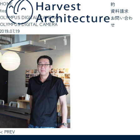
HOME
約
top
資料請求
OLYMPUS DIGITAL CAMERA…
お問い合わ
OLYMPUS DIGITAL CAMERA
せ
2019.07.19
< PREV