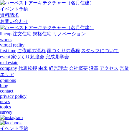
イベント予約
資料請求
お問い合わせ
lineup
注文住宅
規格住宅
リノベーション
works
virtual reality
first time
ご依頼の流れ
家づくりの過程
スタッフについて
event
家づくり勉強会
完成見学会
real estate
company
代表挨拶
由来
経営理念
会社概要
沿革
アクセス
営業
エリア
opinions
blog
contact
privacy policy
news
topics
survey
イベント予約