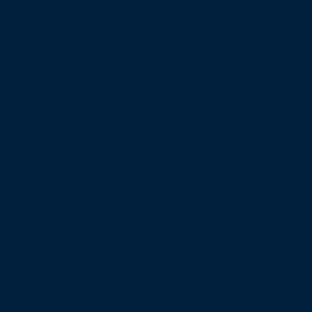
の過程
スタッフ
について
company
代表挨
拶
由来
経営理念
会社概要
沿革
ア
クセス
営業エリ
ア
opinions
blog
contact