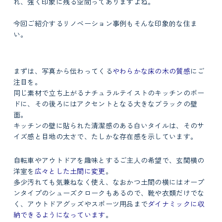
れ、強く印象に残る空間ってありますよね。
今回ご紹介するリノベーション事例もそんな印象的な住ま
い。
まずは、写真から伝わってくる
やわらかな床の木の質感
にご
注目を。
同じ素材で立ち上がるナチュラルテイストのキッチンのボー
ドに、その後ろにはアクセントとなる大きなブラックの壁
面。
キッチンの壁に貼られた清潔感のある白いタイルは、そのサ
イズ感と目地の太さで、たしかな存在感を示しています。
自転車やアウトドアを趣味とするご主人の希望で、玄関横の
洋室を
広々とした土間に変更
。
多少汚れても気兼ねなく使え、なおかつ土間の横にはオープ
ンタイプのシューズクロークもあるので、靴や衣類だけでな
く、アウトドアグッズやスポーツ用品まで
ダイナミックに収
納できるようになっています
。