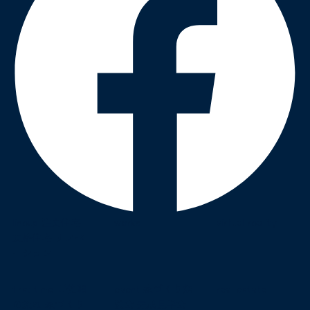
lineup
注文住宅
works
virtual reality
規格住宅
リノベ
ーション
first time
ご依頼
event
家づくり勉
real estate
の流れ
家づくり
強会
完成見学会