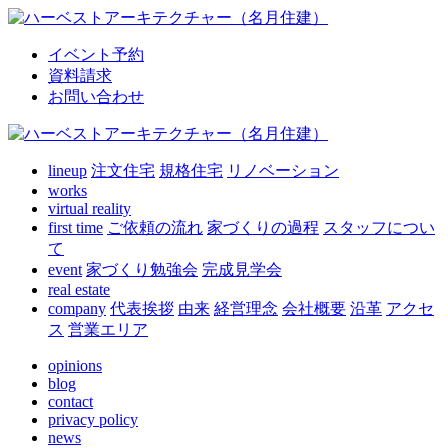
イベント予約
資料請求
お問い合わせ
lineup
注文住宅
規格住宅
リノベーション
works
virtual reality
first time
ご依頼の流れ
家づくりの過程
スタッフについ
て
event
家づくり勉強会
完成見学会
real estate
company
代表挨拶
由来
経営理念
会社概要
沿革
アクセ
ス
営業エリア
opinions
blog
contact
privacy policy
news