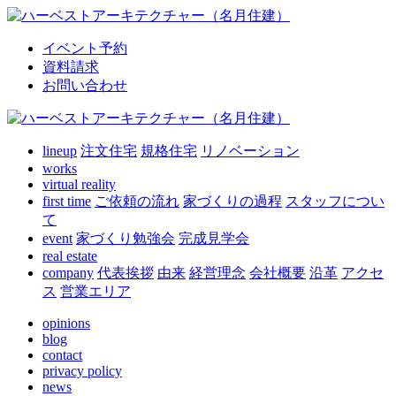
イベント予約
資料請求
お問い合わせ
lineup
注文住宅
規格住宅
リノベーション
works
virtual reality
first time
ご依頼の流れ
家づくりの過程
スタッフについ
て
event
家づくり勉強会
完成見学会
real estate
company
代表挨拶
由来
経営理念
会社概要
沿革
アクセ
ス
営業エリア
opinions
blog
contact
privacy policy
news