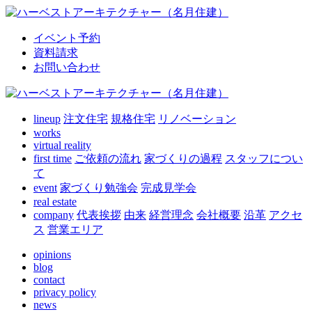
イベント予約
資料請求
お問い合わせ
lineup
注文住宅
規格住宅
リノベーション
works
virtual reality
first time
ご依頼の流れ
家づくりの過程
スタッフについ
て
event
家づくり勉強会
完成見学会
real estate
company
代表挨拶
由来
経営理念
会社概要
沿革
アクセ
ス
営業エリア
opinions
blog
contact
privacy policy
news