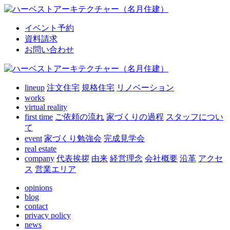
イベント予約
資料請求
お問い合わせ
lineup
注文住宅
規格住宅
リノベーション
works
virtual reality
first time
ご依頼の流れ
家づくりの過程
スタッフについ
て
event
家づくり勉強会
完成見学会
real estate
company
代表挨拶
由来
経営理念
会社概要
沿革
アクセ
ス
営業エリア
opinions
blog
contact
privacy policy
news