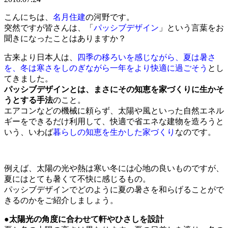
こんにちは、
名月住建
の河野です。
突然ですが皆さんは、「
パッシブデザイン
」という言葉をお
聞きになったことはありますか？
古来より日本人は、
四季の移ろいを感じながら、夏は暑さ
を、冬は寒さをしのぎながら一年をより快適に過ごそう
とし
てきました。
パッシブデザインとは、まさにその知恵を家づくりに生かそ
うとする手法
のこと。
エアコンなどの機械に頼らず、太陽や風といった自然エネル
ギーをできるだけ利用して、快適で省エネな建物を造ろうと
いう、いわば
暮らしの知恵を生かした家づくり
なのです。
例えば、太陽の光や熱は寒い冬には心地の良いものですが、
夏にはとても暑くて不快に感じるもの。
パッシブデザインでどのように夏の暑さを和らげることがで
きるのかをご紹介しましょう。
●太陽光の角度に合わせて軒やひさしを設計