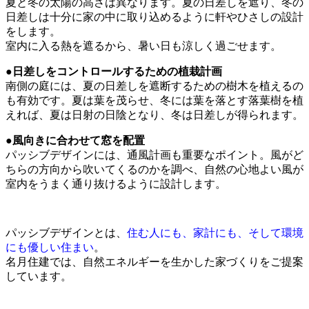
夏と冬の太陽の高さは異なります。夏の日差しを遮り、冬の
日差しは十分に家の中に取り込めるように軒やひさしの設計
をします。
室内に入る熱を遮るから、暑い日も涼しく過ごせます。
●日差しをコントロールするための植栽計画
南側の庭には、夏の日差しを遮断するための樹木を植えるの
も有効です。夏は葉を茂らせ、冬には葉を落とす落葉樹を植
えれば、夏は日射の日陰となり、冬は日差しが得られます。
●風向きに合わせて窓を配置
パッシブデザインには、通風計画も重要なポイント。風がど
ちらの方向から吹いてくるのかを調べ、自然の心地よい風が
室内をうまく通り抜けるように設計します。
パッシブデザインとは、
住む人にも、家計にも、そして環境
にも優しい住まい
。
名月住建では、自然エネルギーを生かした家づくりをご提案
しています。