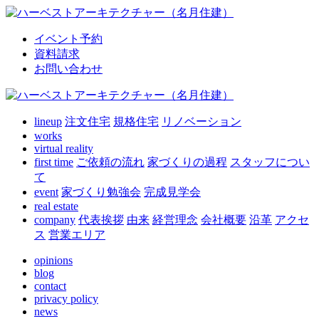
イベント予約
資料請求
お問い合わせ
lineup
注文住宅
規格住宅
リノベーション
works
virtual reality
first time
ご依頼の流れ
家づくりの過程
スタッフについ
て
event
家づくり勉強会
完成見学会
real estate
company
代表挨拶
由来
経営理念
会社概要
沿革
アクセ
ス
営業エリア
opinions
blog
contact
privacy policy
news