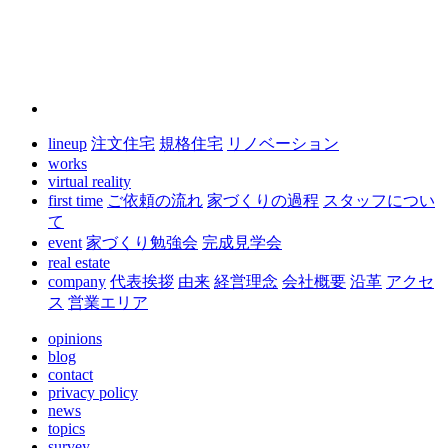
lineup
注文住宅
規格住宅
リノベーション
works
virtual reality
first time
ご依頼の流れ
家づくりの過程
スタッフについ
て
event
家づくり勉強会
完成見学会
real estate
company
代表挨拶
由来
経営理念
会社概要
沿革
アクセ
ス
営業エリア
opinions
blog
contact
privacy policy
news
topics
survey