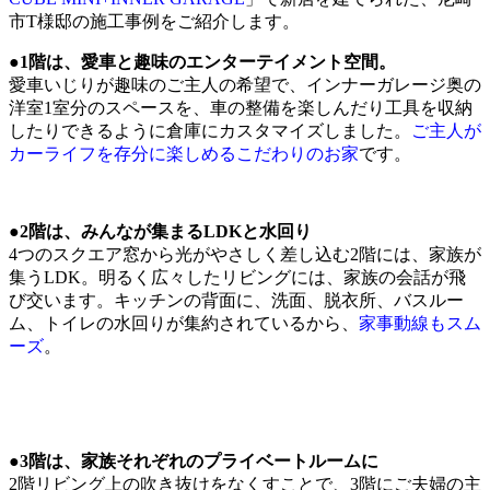
市T様邸の施工事例をご紹介します。
●1階は、愛車と趣味のエンターテイメント空間。
愛車いじりが趣味のご主人の希望で、インナーガレージ奥の
洋室1室分のスペースを、車の整備を楽しんだり工具を収納
したりできるように倉庫にカスタマイズしました。
ご主人が
カーライフを存分に楽しめるこだわりのお家
です。
●2階は、みんなが集まるLDKと水回り
4つのスクエア窓から光がやさしく差し込む2階には、家族が
集うLDK。明るく広々したリビングには、家族の会話が飛
び交います。キッチンの背面に、洗面、脱衣所、バスルー
ム、トイレの水回りが集約されているから、
家事動線もスム
ーズ
。
●3階は、家族それぞれのプライベートルームに
2階リビング上の吹き抜けをなくすことで、3階にご夫婦の主