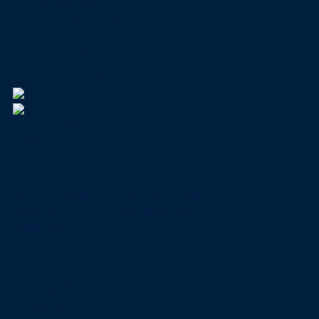
fax : 06-6427-1898
mail
:
info@har-arc.com
営業時間
10 : 00 ～ 18 : 00
定休日
水曜・夏季・年末年始・その他不定休
lineup
注文住宅
works
virtual reality
規格住宅
リノベ
ーション
first time
ご依頼
event
家づくり勉
real estate
の流れ
家づくり
強会
完成見学会
の過程
スタッフ
について
company
代表挨
拶
由来
経営理念
会社概要
沿革
ア