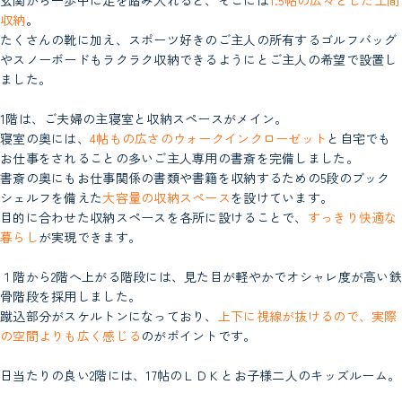
玄関から一歩中に足を踏み入れると、そこには
1.5帖の広々とした土間
収納
。
たくさんの靴に加え、スポーツ好きのご主人の所有するゴルフバッグ
やスノーボードもラクラク収納できるようにとご主人の希望で設置し
ました。
1階は、ご夫婦の主寝室と収納スペースがメイン。
寝室の奥には、
4帖もの広さのウォークインクローゼット
と自宅でも
お仕事をされることの多いご主人専用の書斎を完備しました。
書斎の奥にもお仕事関係の書類や書籍を収納するための5段のブック
シェルフを備えた
大容量の収納スペース
を設けています。
目的に合わせた収納スペースを各所に設けることで、
すっきり快適な
暮らし
が実現できます。
１階から2階へ上がる階段には、見た目が軽やかでオシャレ度が高い鉄
骨階段を採用しました。
蹴込部分がスケルトンになっており、
上下に視線が抜けるので、実際
の空間よりも広く感じる
のがポイントです。
日当たりの良い2階には、17帖のＬＤＫとお子様二人のキッズルーム。