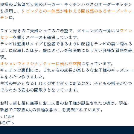
奥様のご希望で人気のメーカー・キッチンハウスのオーダーキッチン
を採用し、
リビングとの一体感が味わえる開放感のあるオープンキッ
チン
に。
ワイン好きのご夫婦たってのご希望で、ダイニングの一角には
ワイン
セラー
を置くスペースも確保しています。
テレビは壁掛けタイプを設置できるように配線もテレビの裏に隠れる
ように配慮したほか、壁にタイルを部分的にあしらい多様な質感を表
現。
オシャレでオリジナリティーに飛んだ空間
になっています。
キッチンの裏側には、これからの成長が楽しみなお子様のキッズルー
ムをふたつ作りました。
生活の中心となるＬＤＫのすぐ近くにあるので、子どもの様子がいつ
でもわかる安心の間取りとなっています。
お引っ越し後に無事にお二人目のお子様が誕生されたO様は、現在、
新居でご家族4人の快適な暮らしを満喫されています。
< PREV
NEXT >