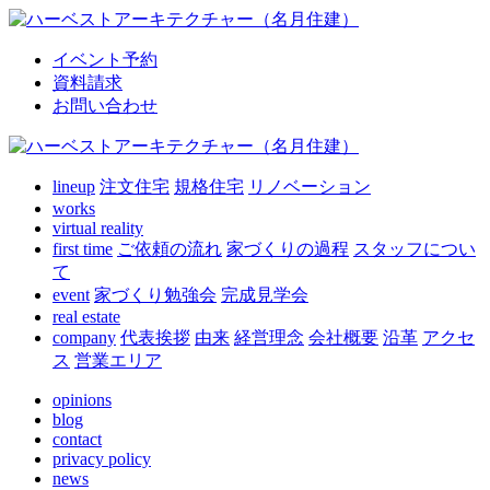
イベント予約
資料請求
お問い合わせ
lineup
注文住宅
規格住宅
リノベーション
works
virtual reality
first time
ご依頼の流れ
家づくりの過程
スタッフについ
て
event
家づくり勉強会
完成見学会
real estate
company
代表挨拶
由来
経営理念
会社概要
沿革
アクセ
ス
営業エリア
opinions
blog
contact
privacy policy
news