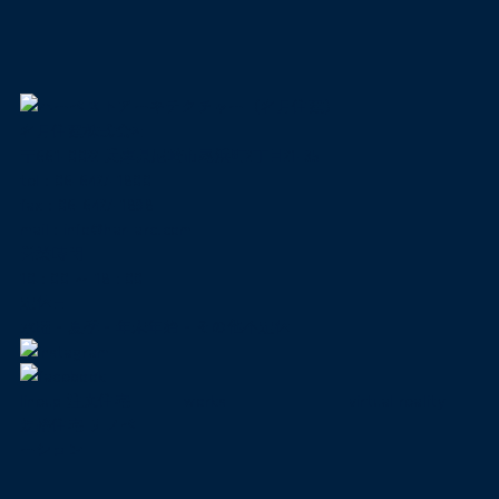
名月住建株式会社
〒661-0022 兵庫県尼崎市尾浜町2丁目21-35
tel :
06-6427-1800
fax : 06-6427-1898
mail
:
info@har-arc.com
営業時間
10 : 00 ～ 18 : 00
定休日
水曜・夏季・年末年始・その他不定休
lineup
注文住宅
works
virtual reality
規格住宅
リノベ
ーション