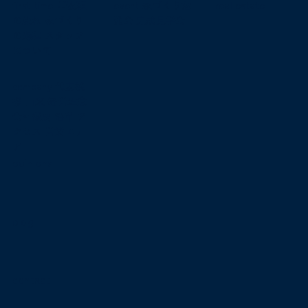
first time
ご依頼
event
家づくり勉
real estate
の流れ
家づくり
強会
完成見学会
の過程
スタッフ
について
company
代表挨
拶
由来
経営理念
会社概要
沿革
ア
クセス
営業エリ
ア
opinions
blog
contact