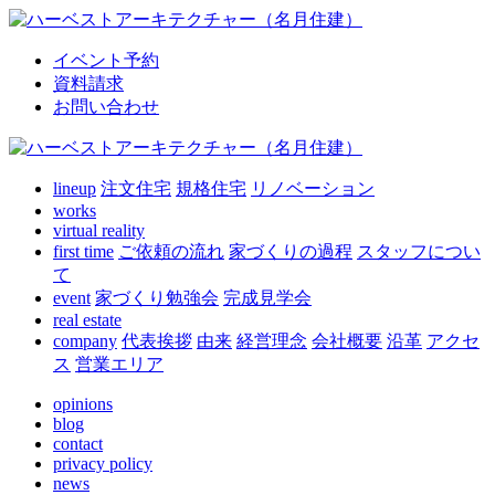
イベント予約
資料請求
お問い合わせ
lineup
注文住宅
規格住宅
リノベーション
works
virtual reality
first time
ご依頼の流れ
家づくりの過程
スタッフについ
て
event
家づくり勉強会
完成見学会
real estate
company
代表挨拶
由来
経営理念
会社概要
沿革
アクセ
ス
営業エリア
opinions
blog
contact
privacy policy
news