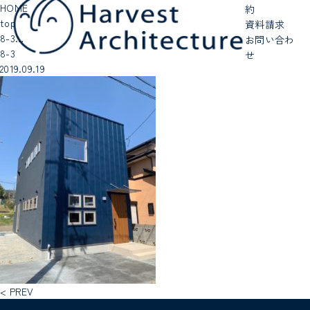
HOME
約
top
資料請求
8-3…
お問い合わ
8-3
せ
2019.09.19
< PREV