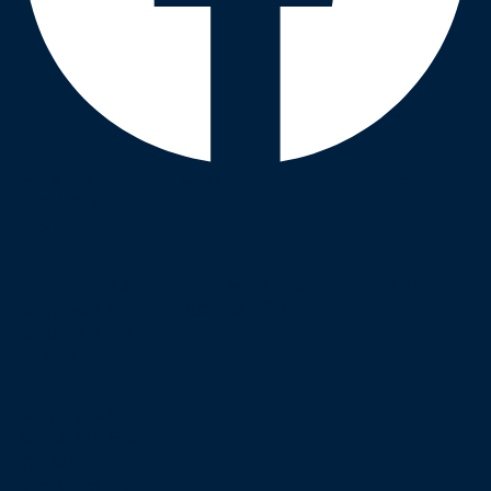
lineup
注文住宅
works
virtual reality
規格住宅
リノベ
ーション
first time
ご依頼
event
家づくり勉
real estate
の流れ
家づくり
強会
完成見学会
の過程
スタッフ
について
company
代表挨
拶
由来
経営理念
会社概要
沿革
ア
クセス
営業エリ