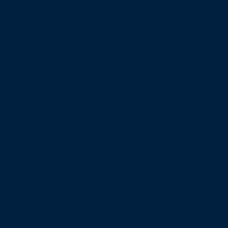
first time
ご依頼
event
家づくり勉
real estate
の流れ
家づくり
強会
完成見学会
の過程
スタッフ
について
company
代表挨
拶
由来
経営理念
会社概要
沿革
ア
クセス
営業エリ
ア
opinions
blog
contact