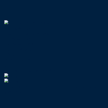
名月住建株式会社
〒661-0022 兵庫県尼崎市尾浜町2丁目21-35
tel :
06-6427-1800
fax : 06-6427-1898
mail
:
info@har-arc.com
営業時間
10 : 00 ～ 18 : 00
定休日
水曜・夏季・年末年始・その他不定休
lineup
注文住宅
works
virtual reality
規格住宅
リノベ
ーション