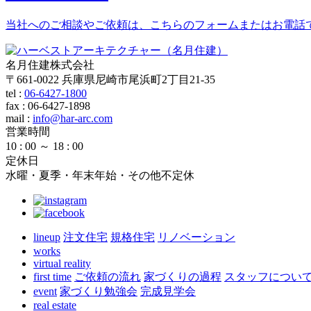
当社へのご相談やご依頼は、こちらのフォームまたはお電話
名月住建株式会社
〒661-0022 兵庫県尼崎市尾浜町2丁目21-35
tel :
06-6427-1800
fax : 06-6427-1898
mail
:
info@har-arc.com
営業時間
10 : 00 ～ 18 : 00
定休日
水曜・夏季・年末年始・その他不定休
lineup
注文住宅
規格住宅
リノベーション
works
virtual reality
first time
ご依頼の流れ
家づくりの過程
スタッフについ
event
家づくり勉強会
完成見学会
real estate