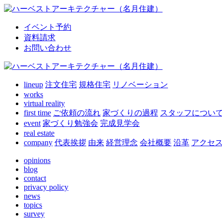
イベント予約
資料請求
お問い合わせ
lineup
注文住宅
規格住宅
リノベーション
works
virtual reality
first time
ご依頼の流れ
家づくりの過程
スタッフについ
event
家づくり勉強会
完成見学会
real estate
company
代表挨拶
由来
経営理念
会社概要
沿革
アクセ
opinions
blog
contact
privacy policy
news
topics
survey